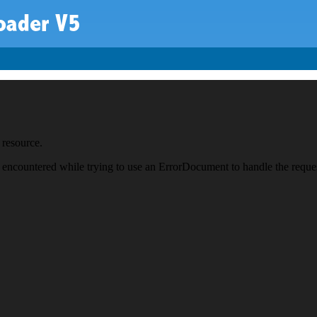
oader V5