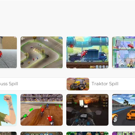
uss Spill
Traktor Spill