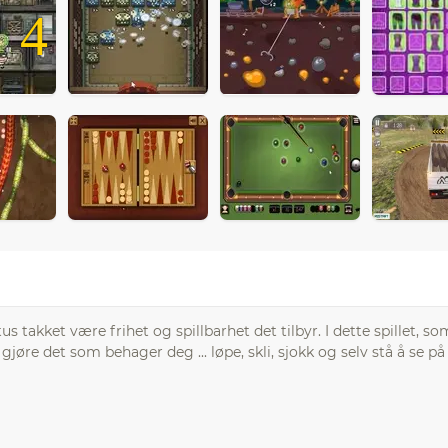
4
 takket være frihet og spillbarhet det tilbyr. I dette spillet, som
gjøre det som behager deg ... løpe, skli, sjokk og selv stå å se på