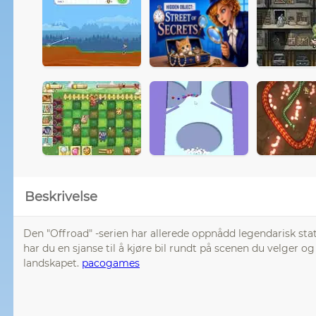
Beskrivelse
Den "Offroad" -serien har allerede oppnådd legendarisk status
har du en sjanse til å kjøre bil rundt på scenen du velger og 
landskapet.
pacogames