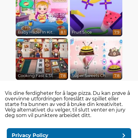
Baby Hazel In Kitchen
Fruit Slice
8.1
7.9
Cooking Fast 4 Steak
Super Sweets Challenge
7.8
7.8
Vis dine ferdigheter for å lage pizza. Du kan prøve å
overvinne utfordringen foreslått av spillet eller
starte fra bunnen av ved å bruke din kreativitet.
Velg alternativet du velger, til slutt venter en jury
deg som vil punktere arbeidet ditt.
Privacy Policy