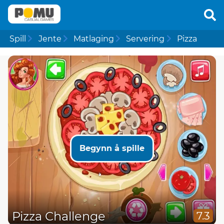
Spill
Jente
Matlaging
Servering
Pizza
Begynn å spille
Pizza Challenge
7.3