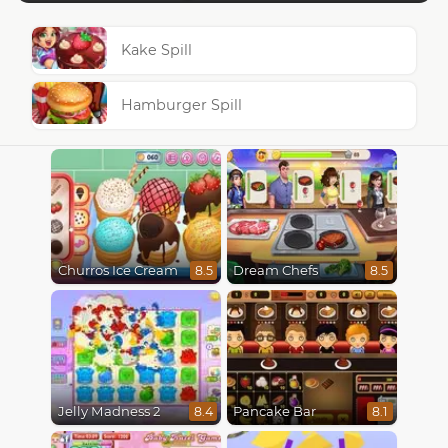
Kake Spill
Hamburger Spill
Churros Ice Cream
Dream Chefs
8.5
8.5
Jelly Madness 2
Pancake Bar
8.4
8.1