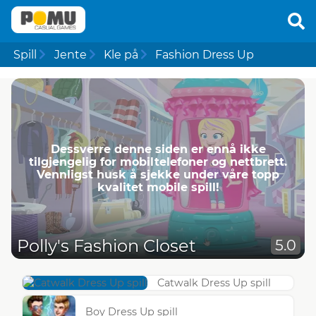
Spill
Jente
Kle på
Fashion Dress Up
Dessverre denne siden er ennå ikke
tilgjengelig for mobiltelefoner og nettbrett.
Vennligst husk å sjekke under våre topp
kvalitet mobile spill!
Polly's Fashion Closet
5.0
Catwalk Dress Up spill
Boy Dress Up spill