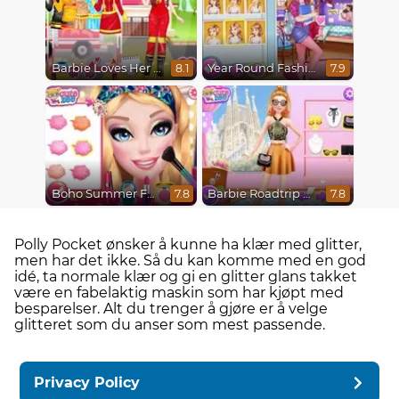
Barbie Loves Her Job
Year Round Fashionista Belle
8.1
7.9
Boho Summer Festival Besties
Barbie Roadtrip Adventure
7.8
7.8
Polly Pocket ønsker å kunne ha klær med glitter,
men har det ikke. Så du kan komme med en god
idé, ta normale klær og gi en glitter glans takket
være en fabelaktig maskin som har kjøpt med
besparelser. Alt du trenger å gjøre er å velge
glitteret som du anser som mest passende.
Privacy Policy