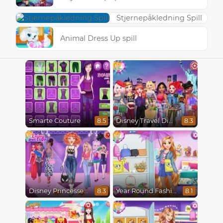
Stjernepåkledning Spill
Animal Dress Up spill
Smarte Couture
Disney Travel Diaries: City Break
8.5
8.3
Disney Princesses Runway Show
Year Round Fashionista Rapunzel
8.3
8.1