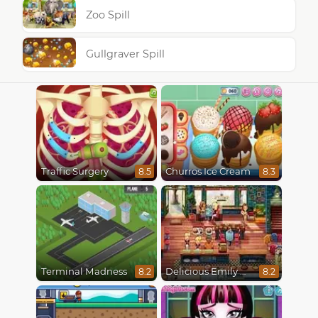
Zoo Spill
Gullgraver Spill
Traffic Surgery
Churros Ice Cream
8.5
8.3
Terminal Madness
Delicious Emily New Beginning
8.2
8.2