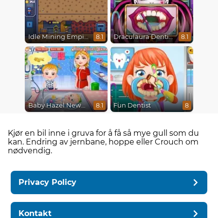
Idle Mining Empire
Draculaura Dentist
8.1
8.1
Baby Hazel Newborn Vaccination
Fun Dentist
8.1
8
Kjør en bil inne i gruva for å få så mye gull som du
kan. Endring av jernbane, hoppe eller Crouch om
nødvendig.
Privacy Policy
Kontakt