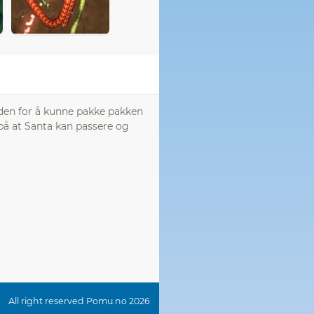
d den for å kunne pakke pakken
 på at Santa kan passere og
All right reserved Pomu.no 2026