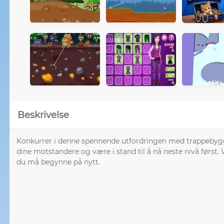
Beskrivelse
Konkurrer i denne spennende utfordringen med trappebygging
dine motstandere og være i stand til å nå neste nivå først.
du må begynne på nytt.