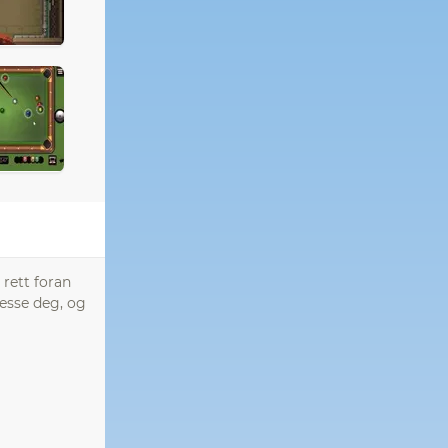
 rett foran
resse deg, og