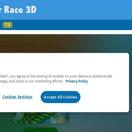
r Race 3D
D
7.5