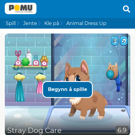
Spill
Jente
Kle på
Animal Dress Up
Begynn å spille
Stray Dog Care
6.9