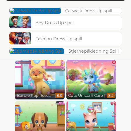
Catwalk Dress Up spill
Boy Dress Up spill
Fashion Dress Up spill
Stjernepåkledning Spill
Barbie Pup Rescue
Cute Unicorn Care
8.9
8.5