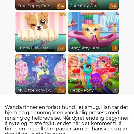
Cute Puppy Care
Cute Kitty Care
8.4
8.4
Puppy Fun Care
Stray Kitty Care
8.2
8
My Little Pony : Adventures in Aquastria
Happy Pony
7.2
7
Wanda finner en forlatt hund i et smug. Han tar det
hjem og gjennomgår en vanskelig prosess med
rensing og helbredelse. Når dyret endelig begynner
å nyte og miste frykt, er det når det kommer til å
finne en modell som passer som en hanske og gjør