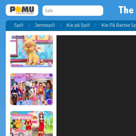
The 
Spill
Jentespill
Kle på Spill
Kle På Barbie Sp