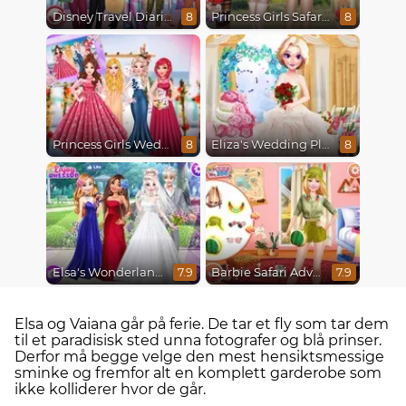
Disney Travel Diaries: City Break
Princess Girls Safari Trip
8
8
Princess Girls Wedding Trip
Eliza's Wedding Planner
8
8
Elsa's Wonderland Wedding
Barbie Safari Adventure
7.9
7.9
Elsa og Vaiana går på ferie. De tar et fly som tar dem
til et paradisisk sted unna fotografer og blå prinser.
Derfor må begge velge den mest hensiktsmessige
sminke og fremfor alt en komplett garderobe som
ikke kolliderer hvor de går.