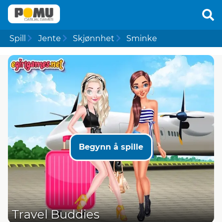
Spill
Jente
Skjønnhet
Sminke
Begynn å spille
Travel Buddies