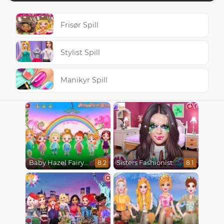
Frisør Spill
Stylist Spill
Manikyr Spill
Baby Hazel Fairyland Ballet
Sisters Fashionista Makeup
8.2
8.1