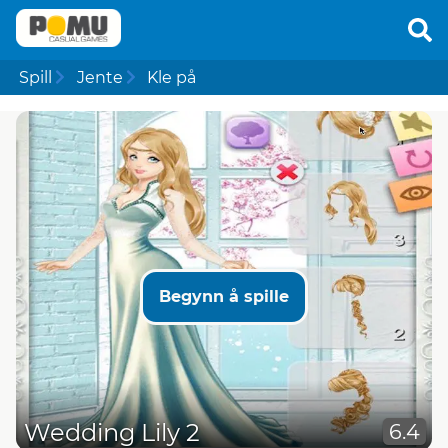
Spill
Jente
Kle på
Begynn å spille
Wedding Lily 2
6.4