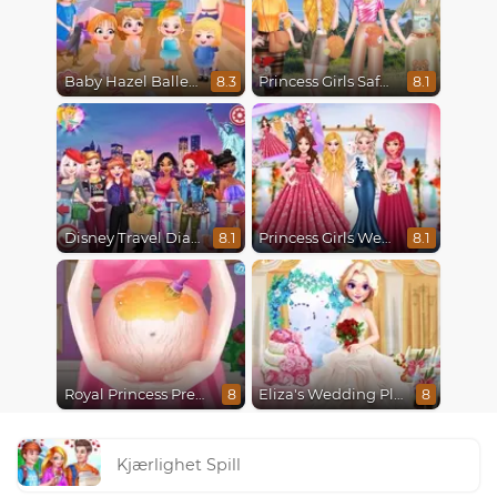
Baby Hazel Ballerina Dance
Princess Girls Safari Trip
8.3
8.1
Disney Travel Diaries: City Break
Princess Girls Wedding Trip
8.1
8.1
Royal Princess Pregnant
Eliza's Wedding Planner
8
8
Kjærlighet Spill