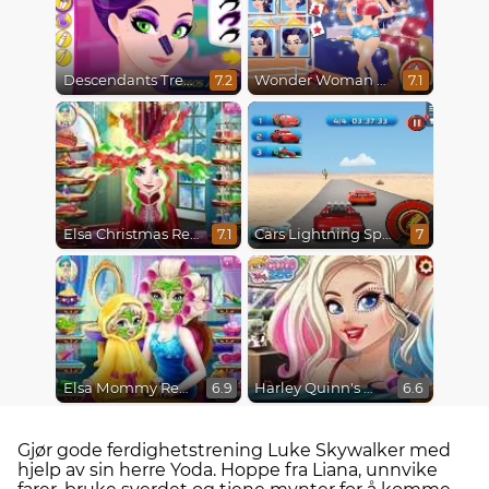
Descendants Trendsetters
Wonder Woman Fashion Event
7.2
7.1
Elsa Christmas Real Haircuts
Cars Lightning Speed
7.1
7
Elsa Mommy Real Makeover
Harley Quinn's Modern Makeover
6.9
6.6
Gjør gode ferdighetstrening Luke Skywalker med
hjelp av sin herre Yoda. Hoppe fra Liana, unnvike