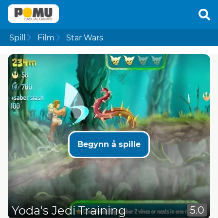
Spill
Film
Star Wars
Begynn å spille
Yoda's Jedi Training
5.0