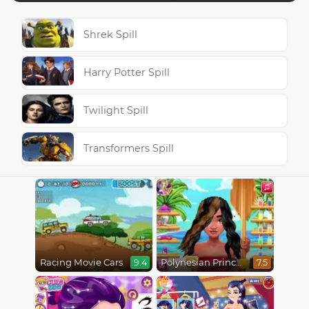
Shrek Spill
Harry Potter Spill
Twilight Spill
Transformers Spill
Racing Movie Cars
Polynesian Princess Real Haircuts
9.4
7.5