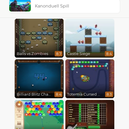
Kanonduell Spill
Balls vs Zombies
Castle Siege
8.7
8.4
Billiard Blitz Challenge
Totemia Cursed Marbles
8.4
8.3