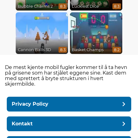
Bubble Charms 2
Luckiest Dice
8.3
8.3
Cannon Balls 3D
Basket Champs
8.3
8.2
De mest kjente mobil fugler kommer til å ta hevn
på grisene som har stjålet eggene sine. Kast dem
med sprettert å bryte strukturen i hvert
skjermbilde.
Privacy Policy
Kontakt