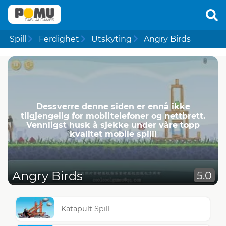
Spill
Ferdighet
Utskyting
Angry Birds
Dessverre denne siden er ennå ikke
tilgjengelig for mobiltelefoner og nettbrett.
Vennligst husk å sjekke under våre topp
kvalitet mobile spill!
Angry Birds
5.0
Katapult Spill