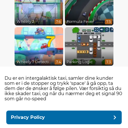
Wheely 2
Formula Fever
7.6
7.5
7
Wheely 7 Detective
Parking Logic
7.4
7.3
Du er en intergalaktisk taxi, samler dine kunder
som er i de stopper og trykk 'space' å gå opp, ta
dem der de ønsker å følge pilen. Vær forsiktig så du
ikke skader taxi, og når du nærmer deg et signal 90
som går no-speed
Privacy Policy