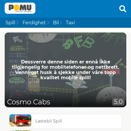
Spill
Ferdighet
Bil
Taxi
Dessverre denne siden er ennå ikke
tilgjengelig for mobiltelefoner og nettbrett.
Vennligst husk å sjekke under våre topp
kvalitet mobile spill!
Cosmo Cabs
5.0
Lastebil Spill