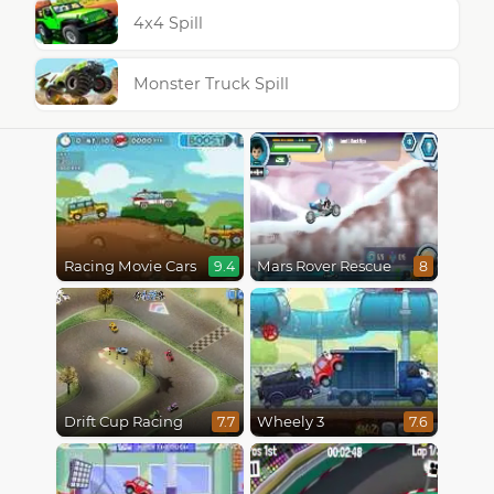
4x4 Spill
Monster Truck Spill
Racing Movie Cars
Mars Rover Rescue
9.4
8
Drift Cup Racing
Wheely 3
7.7
7.6