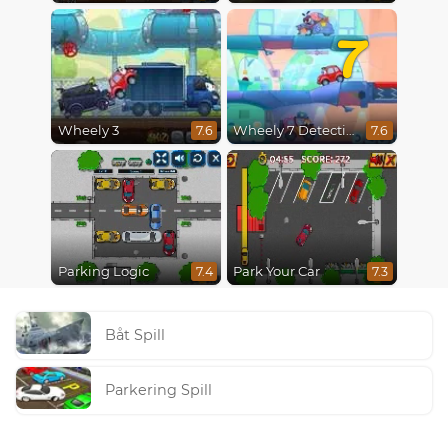
7
Wheely 3
Wheely 7 Detective
7.6
7.6
Parking Logic
Park Your Car
7.4
7.3
Båt Spill
Parkering Spill