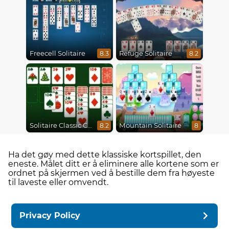
Freecell Solitaire
Refuge Solitaire
8.3
8.2
Solitaire Classic Christmas
Mountain Solitaire
8.2
8
Ha det gøy med dette klassiske kortspillet, den
eneste. Målet ditt er å eliminere alle kortene som er
ordnet på skjermen ved å bestille dem fra høyeste
til laveste eller omvendt.
Privacy Policy