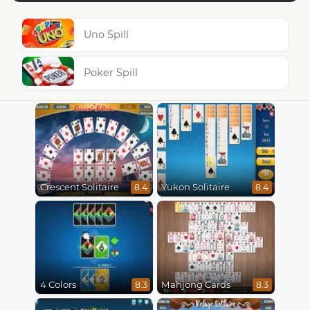
Uno Spill
Poker Spill
Crescent Solitaire
Yukon Solitaire
8.4
8.4
4 Colors
Mahjong Cards
8.3
8.3