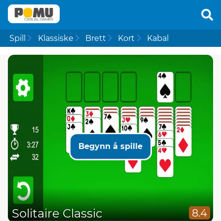
Spill
Klassiske
Brett
Kort
Kabal
Begynn å spille
Solitaire Classic
8.4