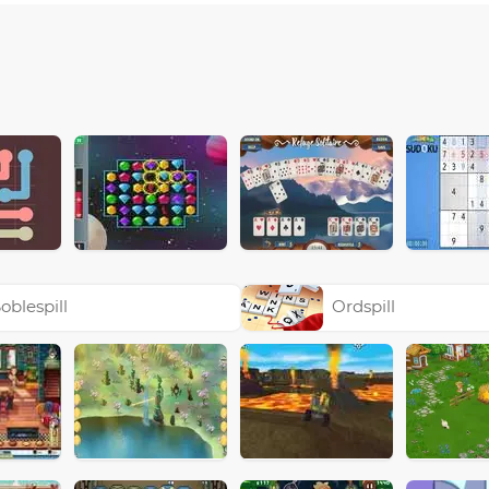
oblespill
Ordspill