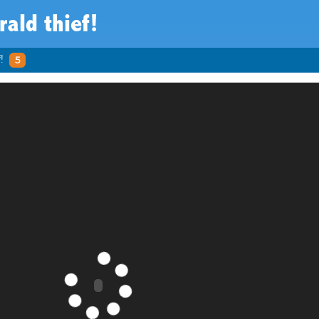
ald thief!
!
5