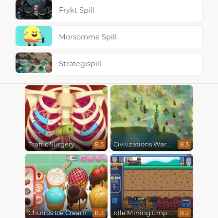
Frykt Spill
Morsomme Spill
Strategispill
Traffic Surgery
Civilizations Wars Master Edition
8.5
8.3
Churros Ice Cream
Idle Mining Empire
8.3
8.2