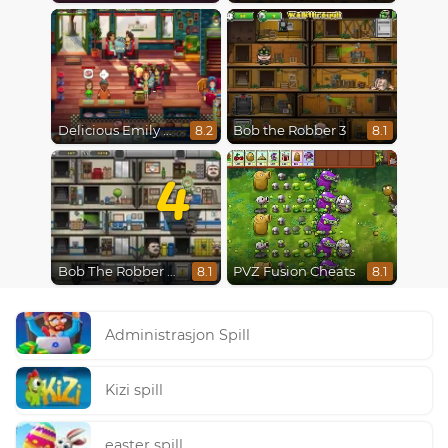
Delicious Emily New Beginning
Bob the Robber 3
8.2
8.1
4
Bob The Robber 4: Season 2 Russia
PVZ Fusion Cheats
8.1
8.1
Administrasjon Spill
Kizi spill
easter spill