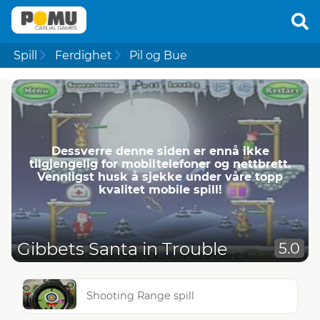
Spill
Ferdighet
Pil og Bue
Dessverre denne siden er ennå ikke
tilgjengelig for mobiltelefoner og nettbrett.
Vennligst husk å sjekke under våre topp
kvalitet mobile spill!
Gibbets Santa in Trouble
5.0
Shooting Range spill