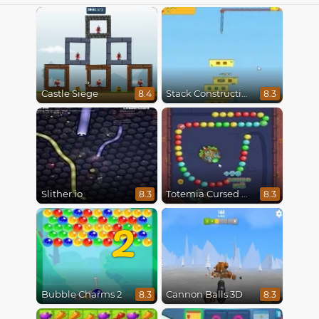
Castle Siege
Stack Construction
8.4
8.3
Slither.io
Totemia Cursed Marbles
8.3
8.3
2
Bubble Charms 2
Cannon Balls 3D
8.3
8.3