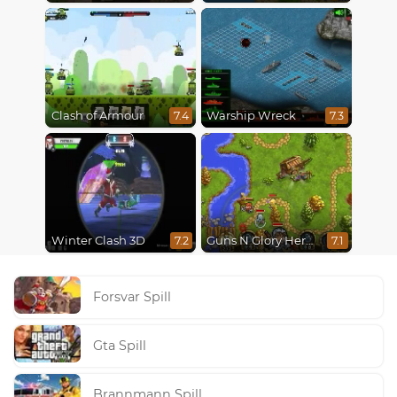
Clash of Armour
Warship Wreck
7.4
7.3
Winter Clash 3D
Guns N Glory Heroes
7.2
7.1
Forsvar Spill
Gta Spill
Brannmann Spill