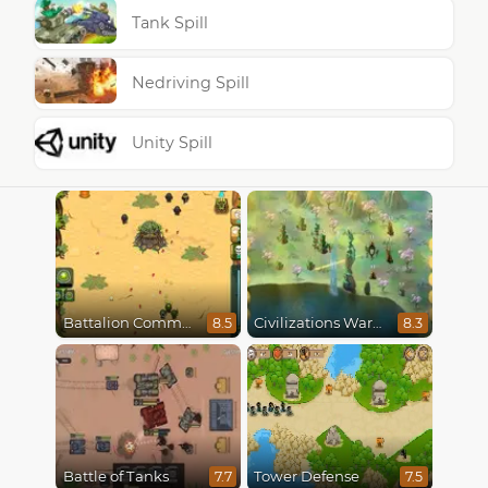
Tank Spill
Nedriving Spill
Unity Spill
Battalion Commander
Civilizations Wars Master Edition
8.5
8.3
Battle of Tanks
Tower Defense
7.7
7.5