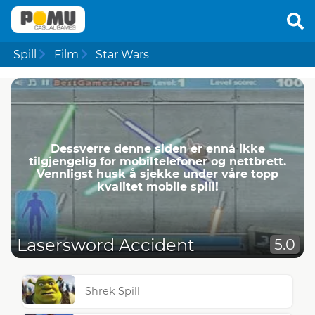
Spill
Film
Star Wars
Dessverre denne siden er ennå ikke
tilgjengelig for mobiltelefoner og nettbrett.
Vennligst husk å sjekke under våre topp
kvalitet mobile spill!
Lasersword Accident
5.0
Shrek Spill