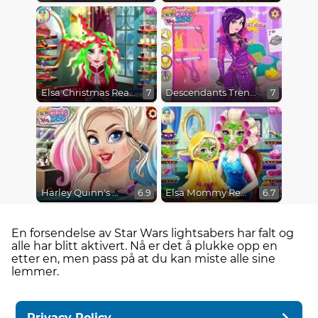
Elsa Christmas Real Haircuts
Descendants Trendsetters
7
7
Harley Quinn's Modern Makeover
Elsa Mommy Real Makeover
6.9
6.7
En forsendelse av Star Wars lightsabers har falt og
alle har blitt aktivert. Nå er det å plukke opp en
etter en, men pass på at du kan miste alle sine
lemmer.
Privacy Policy