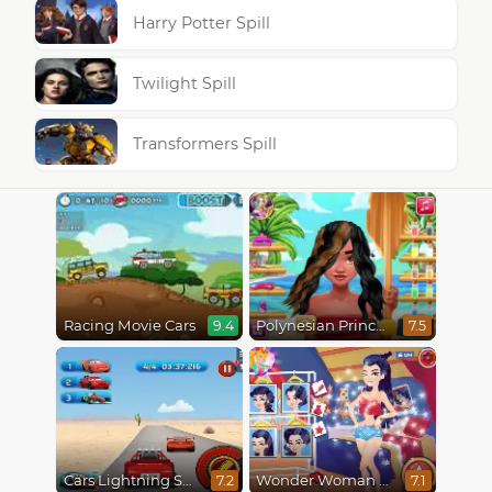
Harry Potter Spill
Twilight Spill
Transformers Spill
Racing Movie Cars
Polynesian Princess Real Haircuts
9.4
7.5
Cars Lightning Speed
Wonder Woman Fashion Event
7.2
7.1