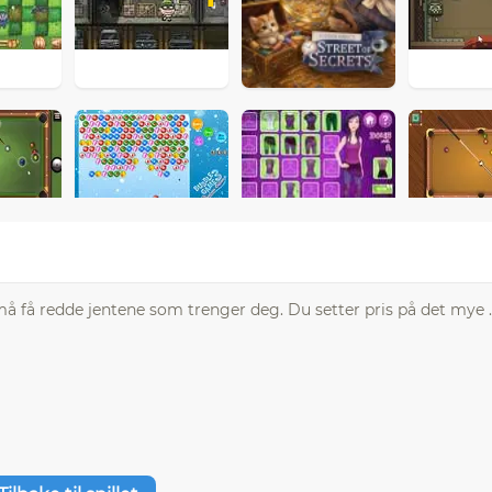
må få redde jentene som trenger deg. Du setter pris på det mye ..