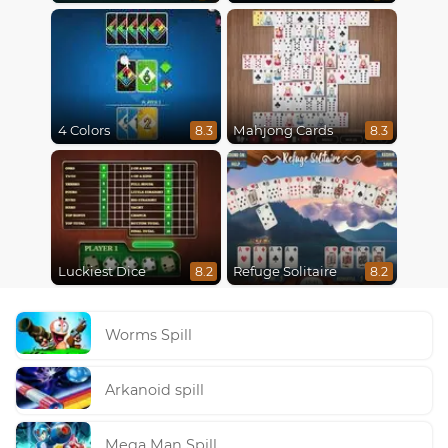
4 Colors
Mahjong Cards
8.3
8.3
Luckiest Dice
Refuge Solitaire
8.2
8.2
Worms Spill
Arkanoid spill
Mega Man Spill