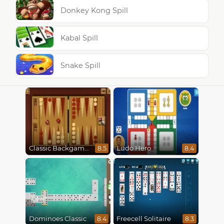
Donkey Kong Spill
Kabal Spill
Snake Spill
Classic Backgammon
Ludo Hero
8.5
8.4
Dominoes Classic
Freecell Solitaire
8.4
8.3