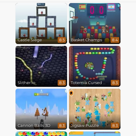
Castle Siege
Basket Champs
8.5
8.4
Slither.io
Totemia Cursed Marbles
8.3
8.3
Cannon Balls 3D
Jigsaw Puzzle
8.3
8.3