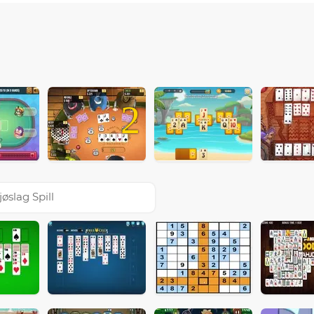
2
jøslag Spill