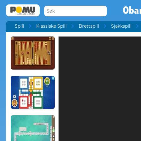
Oba
Spill
Klassiske Spill
Brettspill
Sjakkspill