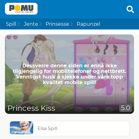
Spill
Jente
Prinsesse
Rapunzel
Dessverre denne siden er ennå ikke
tilgjengelig for mobiltelefoner og nettbrett.
Vennligst husk å sjekke under våre topp
kvalitet mobile spill!
Princess Kiss
5.0
Elsa Spill