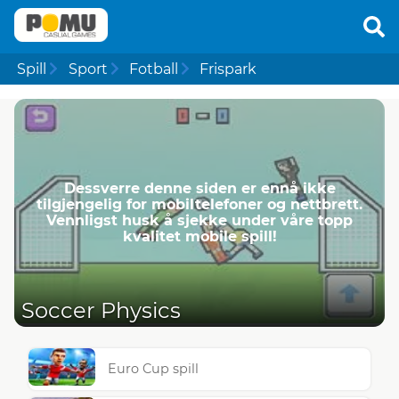
Spill
Sport
Fotball
Frispark
Dessverre denne siden er ennå ikke
tilgjengelig for mobiltelefoner og nettbrett.
Vennligst husk å sjekke under våre topp
kvalitet mobile spill!
Soccer Physics
Euro Cup spill