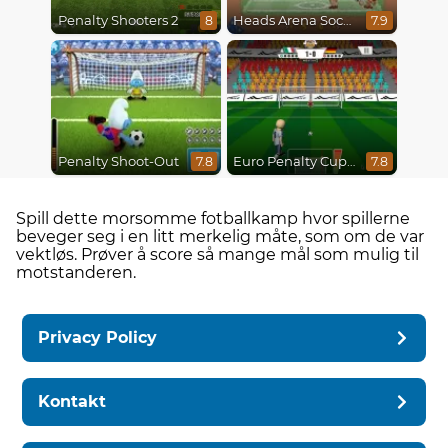
Penalty Shooters 2
Heads Arena Soccer All Stars
8
7.9
Penalty Shoot-Out
Euro Penalty Cup 2021
7.8
7.8
Spill dette morsomme fotballkamp hvor spillerne
beveger seg i en litt merkelig måte, som om de var
vektløs. Prøver å score så mange mål som mulig til
motstanderen.
Privacy Policy
Kontakt