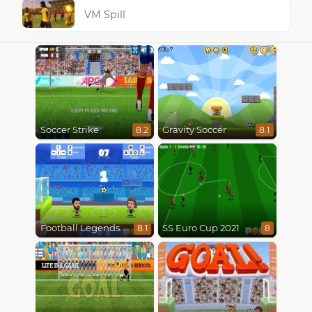
VM Spill
Soccer Strike
Gravity Soccer
8.2
8.1
Football Legends 2021
SS Euro Cup 2021
8.1
8