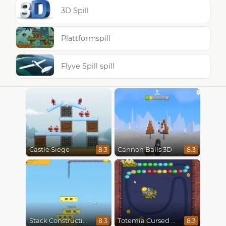
3D Spill
Plattformspill
Flyve Spill spill
Castle Siege
Cannon Balls 3D
8.3
8.3
Stack Construction
Totemia Cursed Marbles
8.3
8.3