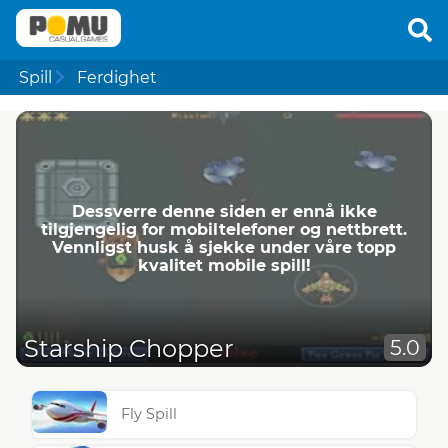
Spill
Ferdighet
Dessverre denne siden er ennå ikke
tilgjengelig for mobiltelefoner og nettbrett.
Vennligst husk å sjekke under våre topp
kvalitet mobile spill!
Starship Chopper
5.0
Fly Spill