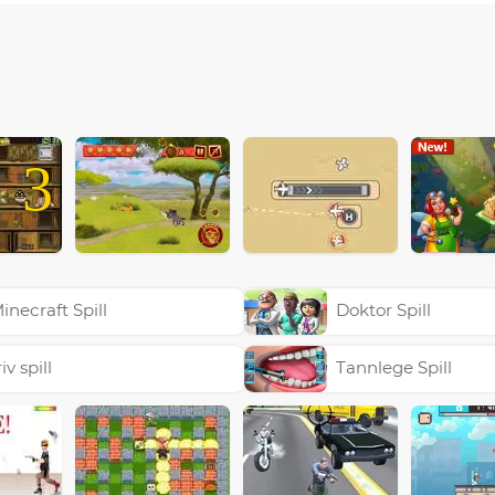
3
inecraft Spill
Doktor Spill
riv spill
Tannlege Spill