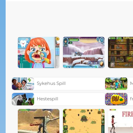
Sykehus Spill
M
Hestespill
f