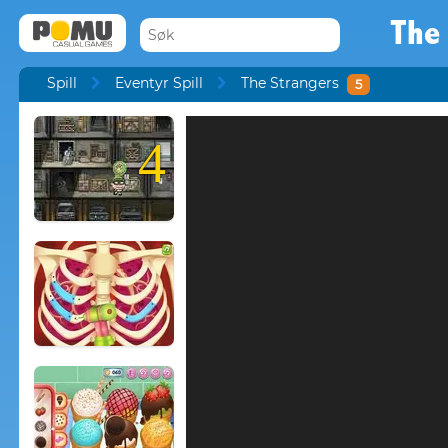
The
Spill
Eventyr Spill
The Strangers
5
4