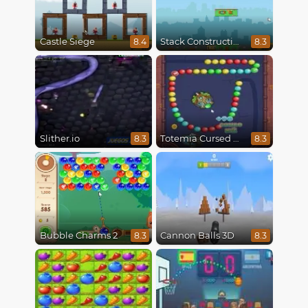
Castle Siege
Stack Construction
8.4
8.3
Slither.io
Totemia Cursed Marbles
8.3
8.3
Bubble Charms 2
Cannon Balls 3D
8.3
8.3