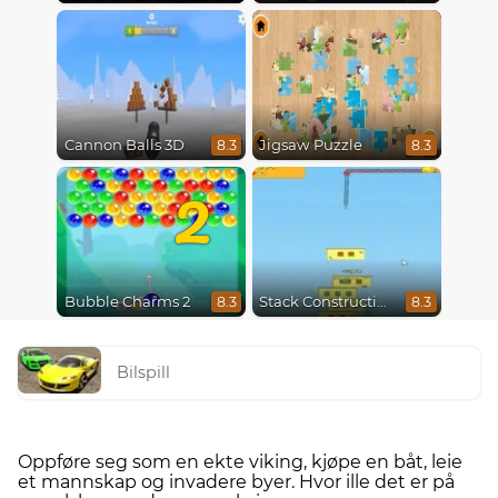
Cannon Balls 3D
Jigsaw Puzzle
8.3
8.3
2
Bubble Charms 2
Stack Construction
8.3
8.3
Bilspill
Oppføre seg som en ekte viking, kjøpe en båt, leie
et mannskap og invadere byer. Hvor ille det er på