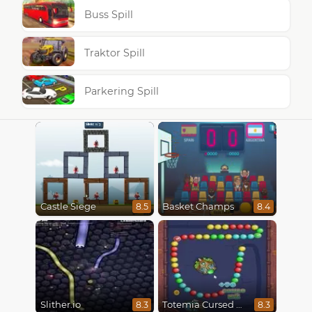
Buss Spill
Traktor Spill
Parkering Spill
Castle Siege
Basket Champs
8.5
8.4
Slither.io
Totemia Cursed Marbles
8.3
8.3