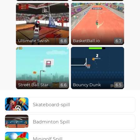
Ultimate Swish
BasketBall.io
6.8
6.7
Street Ball Star
Bouncy Dunk
6.6
6.5
Skateboard-spill
Badminton Spill
Minigolf Spill