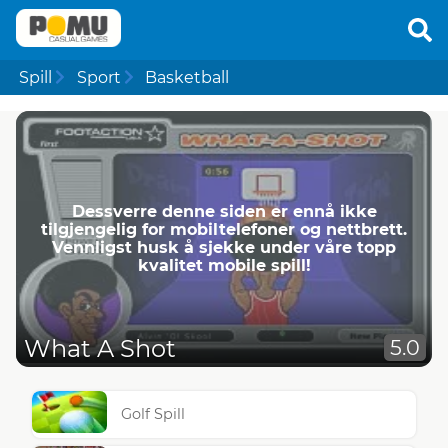
Spill
Sport
Basketball
Dessverre denne siden er ennå ikke
tilgjengelig for mobiltelefoner og nettbrett.
Vennligst husk å sjekke under våre topp
kvalitet mobile spill!
What A Shot
5.0
Golf Spill