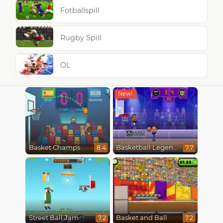
Fotballspill
Rugby Spill
OL
Basket Champs
Basketball Legends 2020
8.4
7.7
Street Ball Jam
Basket and Ball
7.2
7.2