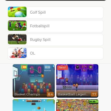
Golf Spill
Fotballspill
Rugby Spill
OL
Basket Champs
Basketball Legends 2020
8.4
7.7