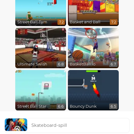
Street Ball Jam
Basket and Ball
7.2
7.2
Ultimate Swish
BasketBall.io
6.8
6.7
Street Ball Star
Bouncy Dunk
6.6
6.5
Skateboard-spill