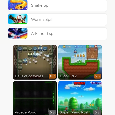
Snake Spill
Worms Spill
Arkanoid spill
Balls vs Zombies
Bloo Kid 2
8.7
7.3
Arcade Pong
Super Mario Rush
6.9
6.8