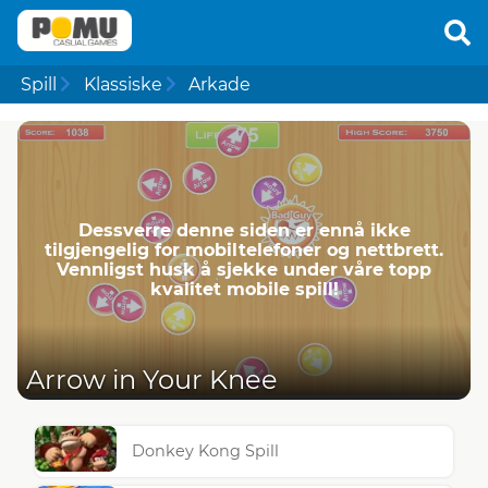
Spill
Klassiske
Arkade
Dessverre denne siden er ennå ikke
tilgjengelig for mobiltelefoner og nettbrett.
Vennligst husk å sjekke under våre topp
kvalitet mobile spill!
Arrow in Your Knee
Donkey Kong Spill