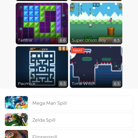
Tantrix
Super Onion Boy
6.6
6.5
Pacmice
Time Witch
6.5
6.5
Mega Man Spill
Zelda Spill
Flipperspill