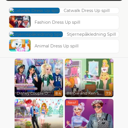
Catwalk Dress Up spill
Fashion Dress Up spill
Stjernepåkledning Spill
Animal Dress Up spill
Disney Couple Of The Year
Barbie and Ken Spring City Break
8.4
7.9