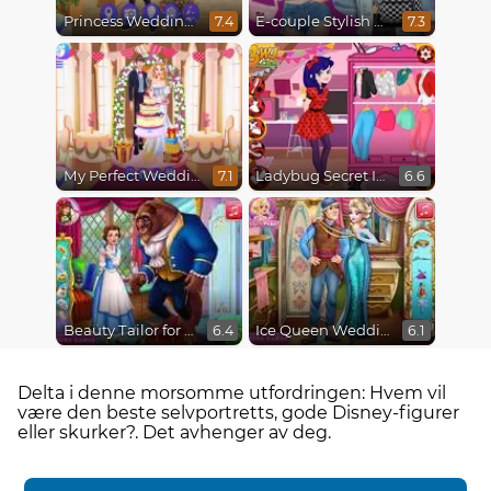
Princess Wedding Drama
E-couple Stylish Transformation
7.4
7.3
My Perfect Wedding
Ladybug Secret Identity Revealed
7.1
6.6
Beauty Tailor for Beast
Ice Queen Wedding Tailor
6.4
6.1
Delta i denne morsomme utfordringen: Hvem vil
være den beste selvportretts, gode Disney-figurer
eller skurker?. Det avhenger av deg.