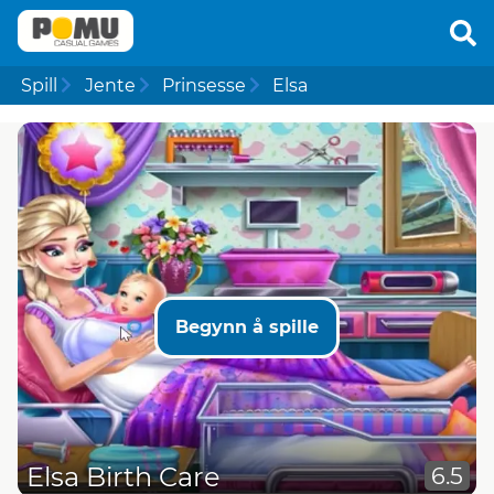
Spill
Jente
Prinsesse
Elsa
Begynn å spille
Elsa Birth Care
6.5