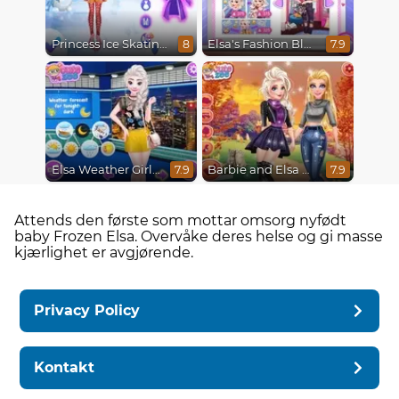
Princess Ice Skating Adventure
Elsa's Fashion Blog
8
7.9
Elsa Weather Girl Fashion
Barbie and Elsa Autumn Patterns
7.9
7.9
Attends den første som mottar omsorg nyfødt
baby Frozen Elsa. Overvåke deres helse og gi masse
kjærlighet er avgjørende.
Privacy Policy
Kontakt