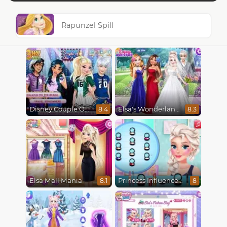
Rapunzel Spill
Disney Couple Of The Year
Elsa's Wonderland Wedding
8.4
8.3
Elsa Mall Mania
Princess Influencer Winter Wonderland
8.1
8