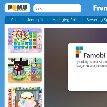
Fre
Spill
Jentespill
Matlaging Spill
Servering Sp