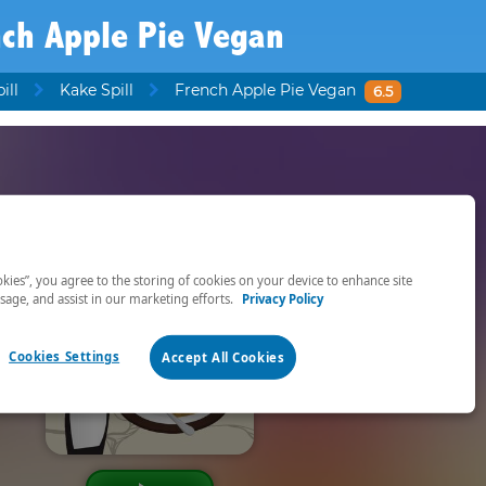
nch Apple Pie Vegan
ill
Kake Spill
French Apple Pie Vegan
6.5