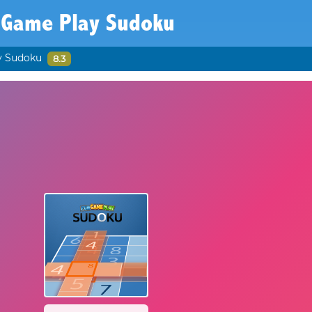
 Game Play Sudoku
y Sudoku
8.3