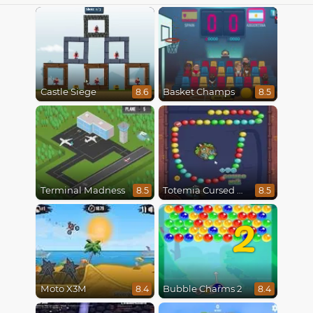
Castle Siege
Basket Champs
8.6
8.5
Terminal Madness
Totemia Cursed Marbles
8.5
8.5
2
Moto X3M
Bubble Charms 2
8.4
8.4