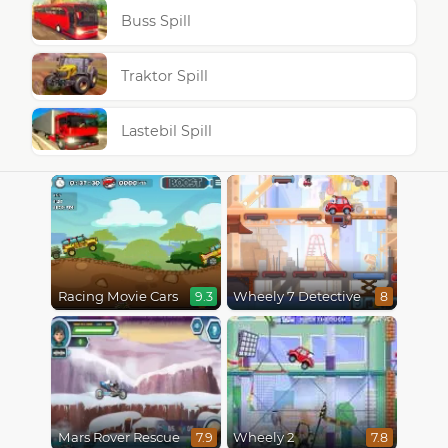
Buss Spill
Traktor Spill
Lastebil Spill
Racing Movie Cars
Wheely 7 Detective
9.3
8
Mars Rover Rescue
Wheely 2
7.9
7.8