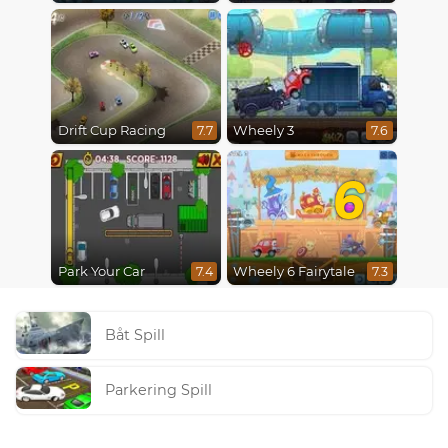
Drift Cup Racing
Wheely 3
7.7
7.6
6
Park Your Car
Wheely 6 Fairytale
7.4
7.3
Båt Spill
Parkering Spill