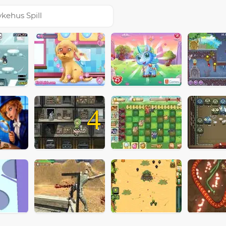
ykehus Spill
4