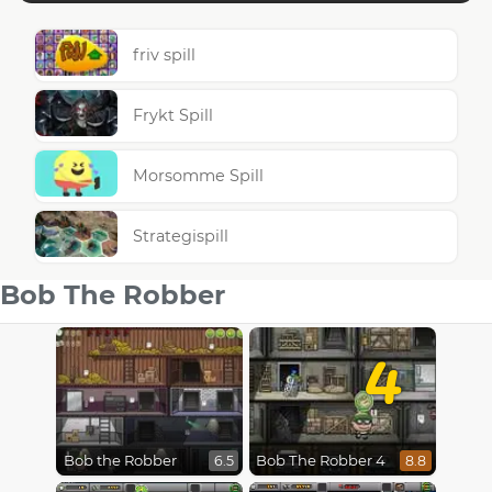
friv spill
Frykt Spill
Morsomme Spill
Strategispill
Bob The Robber
4
Bob the Robber
Bob The Robber 4
6.5
8.8