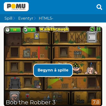
Spill
Eventyr
HTML5-
Begynn å spille
Bob the Robber 3
7.8