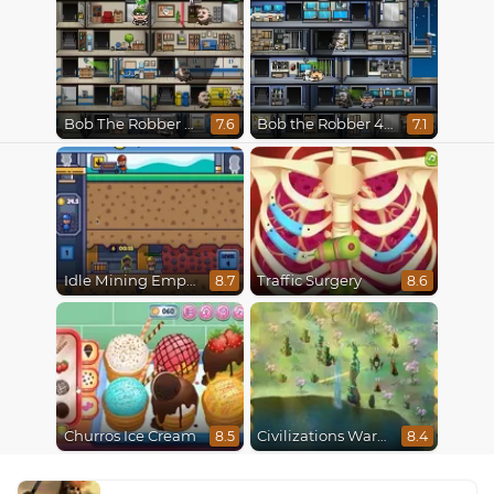
Bob The Robber 4: Season 2 Russia
Bob the Robber 4 Season 3 : Japan
7.6
7.1
Idle Mining Empire
Traffic Surgery
8.7
8.6
Churros Ice Cream
Civilizations Wars Master Edition
8.5
8.4