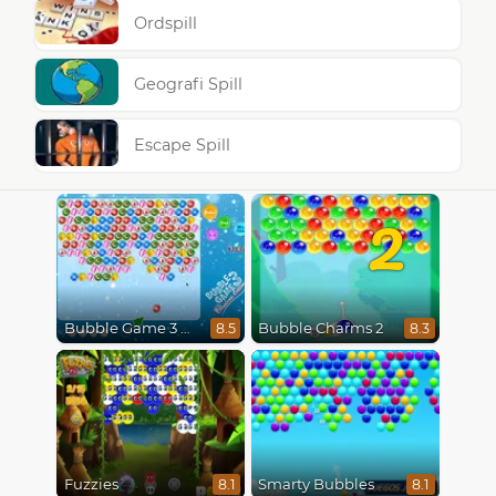
Ordspill
Geografi Spill
Escape Spill
2
Bubble Game 3 Christmas
Bubble Charms 2
8.5
8.3
Fuzzies
Smarty Bubbles
8.1
8.1