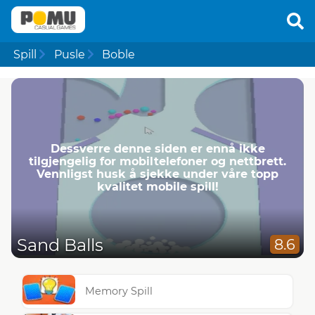
Spill
Pusle
Boble
Dessverre denne siden er ennå ikke
tilgjengelig for mobiltelefoner og nettbrett.
Vennligst husk å sjekke under våre topp
kvalitet mobile spill!
Sand Balls
8.6
Memory Spill