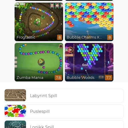
Frogtastic
Bubble Charms Xmas
8
8
Zumba Mania
Bubble Woods
7.8
7.7
Labyrint Spill
Puslespill
Logikk Spill