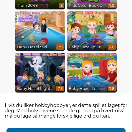
Train 2048
Kids Color Book 2
8
7.9
Baby Hazel Swimming
Baby Hazel in Preschool
7.9
7.8
Baby Hazel Lighthouse Adventure
Baby Hazel Learns Colors
7.8
7.8
Hvis du liker hobbyhobbyer, er dette spillet laget for
deg. Med bokstavene som de gir deg på hvert nivå,
må du lage så mange forskjellige ord du kan.