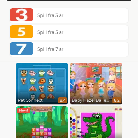
Spill fra 3 år
Spill fra 5 år
Spill fra 7 år
Pet Connect
Baby Hazel Ballerina Dance
8.4
8.2