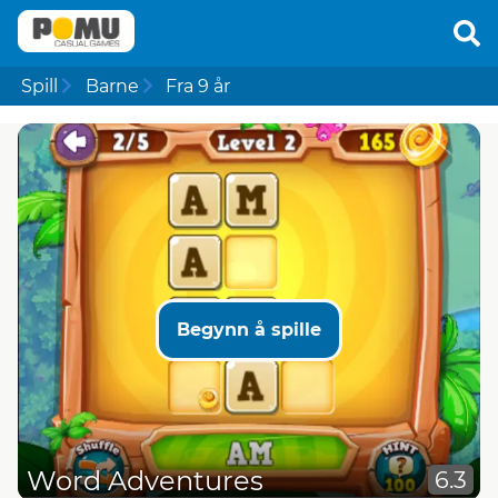
Spill
Barne
Fra 9 år
Begynn å spille
Word Adventures
6.3