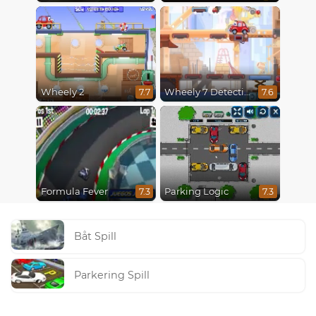
Wheely 2
Wheely 7 Detective
7.7
7.6
Formula Fever
Parking Logic
7.3
7.3
Båt Spill
Parkering Spill