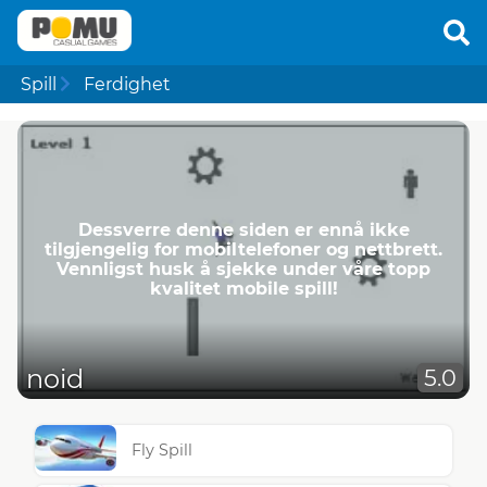
Spill
Ferdighet
Dessverre denne siden er ennå ikke
tilgjengelig for mobiltelefoner og nettbrett.
Vennligst husk å sjekke under våre topp
kvalitet mobile spill!
noid
5.0
Fly Spill