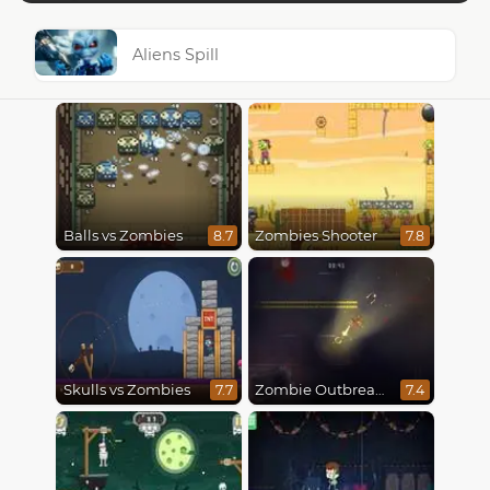
Aliens Spill
Balls vs Zombies
Zombies Shooter
8.7
7.8
Skulls vs Zombies
Zombie Outbreak Arena
7.7
7.4