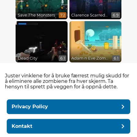
Save The Monsters
Clarence Scarred Silly
7.2
6.9
Dead City
Adam n Eve Zombies
6.1
6.1
Juster vinklene for å bruke færrest mulig skudd for
å eliminere alle zombiene fra hver skjerm. Ta
hensyn til sprett på veggen for å oppnå dette.
Privacy Policy
Kontakt