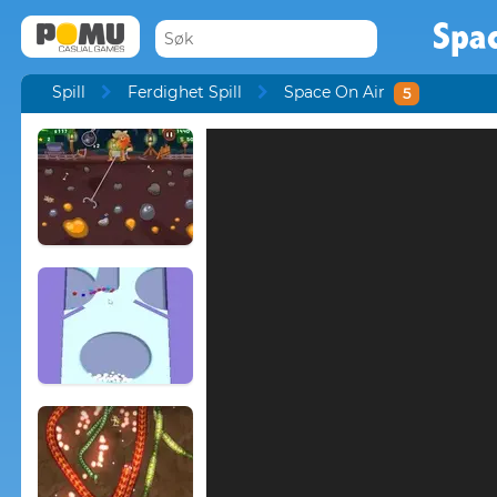
Spac
Spill
Ferdighet Spill
Space On Air
5