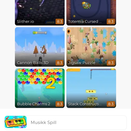
Slither.io
Totemia Cursed Marbles
8.3
8.3
Cannon Balls 3D
Jigsaw Puzzle
8.3
8.3
2
Bubble Charms 2
Stack Construction
8.3
8.3
Musikk Spill