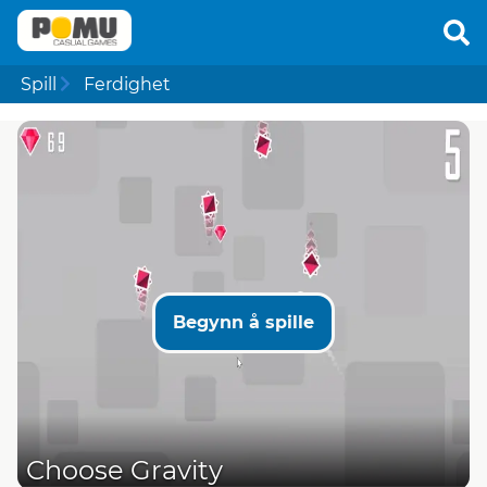
Spill
Ferdighet
Begynn å spille
Choose Gravity