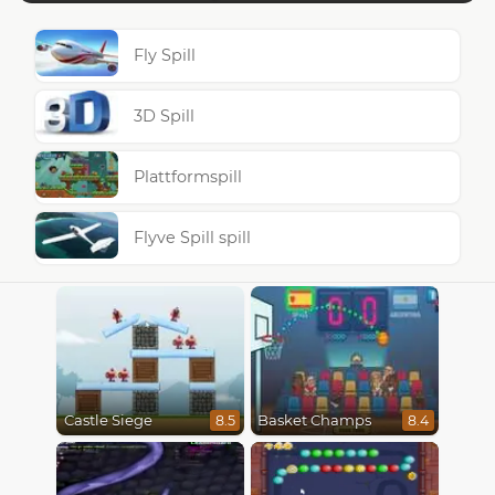
Fly Spill
3D Spill
Plattformspill
Flyve Spill spill
Castle Siege
Basket Champs
8.5
8.4