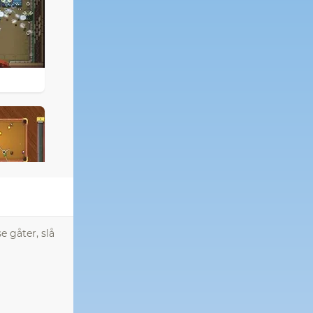
e gåter, slå