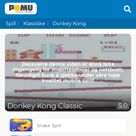
Spill
Klassiske
Donkey Kong
Dessverre denne siden er ennå ikke
tilgjengelig for mobiltelefoner og nettbrett.
Vennligst husk å sjekke under våre topp
kvalitet mobile spill!
Donkey Kong Classic
5.0
Snake Spill