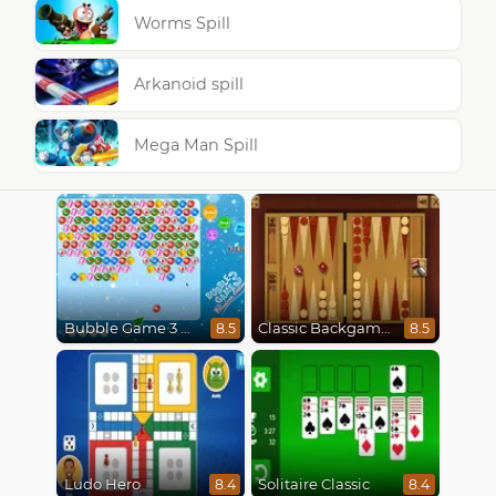
Worms Spill
Arkanoid spill
Mega Man Spill
Bubble Game 3 Christmas
Classic Backgammon
8.5
8.5
Ludo Hero
Solitaire Classic
8.4
8.4