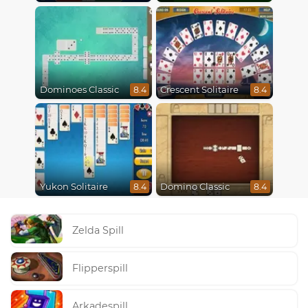
Dominoes Classic
Crescent Solitaire
8.4
8.4
Yukon Solitaire
Domino Classic
8.4
8.4
Zelda Spill
Flipperspill
Arkadespill